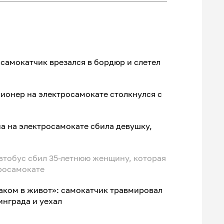
самокатчик врезался в бордюр и слетел
ионер на электросамокате столкнулся с
а на электросамокате сбила девушку,
втобус сбил 35-летнюю женщину, которая
тросамокате
аком в живот»: самокатчик травмировал
инграда и уехал