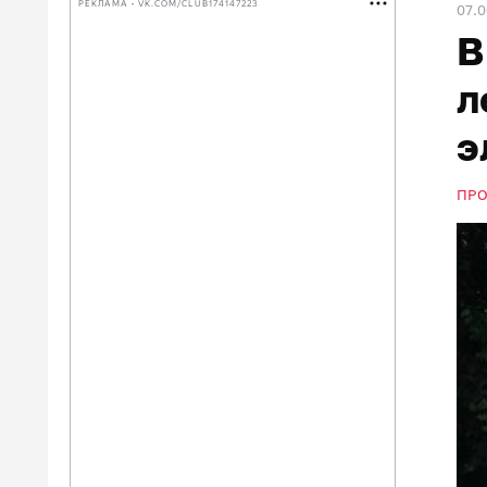
РЕКЛАМА • VK.COM/CLUB174147223
07.
В
л
э
ПР