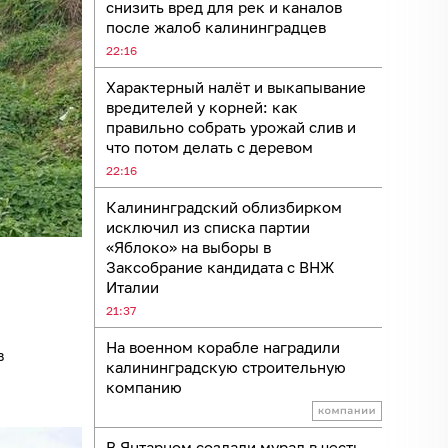
снизить вред для рек и каналов
после жалоб калининградцев
22:16
Характерный налёт и выкапывание
вредителей у корней: как
правильно собрать урожай слив и
что потом делать с деревом
22:16
Калининградский облизбирком
исключил из списка партии
«Яблоко» на выборы в
Заксобрание кандидата с ВНЖ
Италии
21:37
На военном корабле наградили
в
калининградскую строительную
компанию
В Янтарном создали мурал в честь