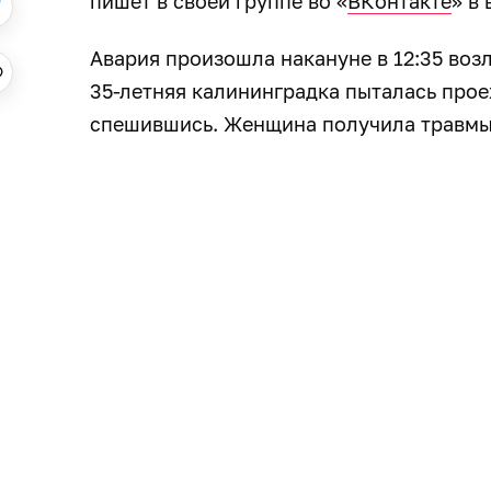
пишет в своей группе во «
ВКонтакте
» в
Авария произошла накануне в 12:35 воз
35-летняя калининградка пыталась прое
спешившись. Женщина получила травмы