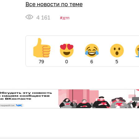
Все новости по теме
4 161
дтп
79
0
6
5