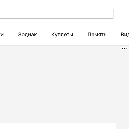
ти
Зодиак
Куплеты
Память
Ви