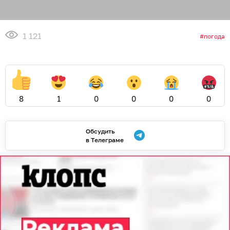
1 121
погода
8
1
0
0
0
0
Обсудить
в Телеграме