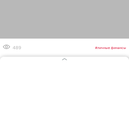
489
личные финансы
5
0
6
2
1
0
Обсудить
в Телеграме