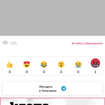
256
учеба и образование
0
0
0
0
0
1
Обсудить
в Телеграме