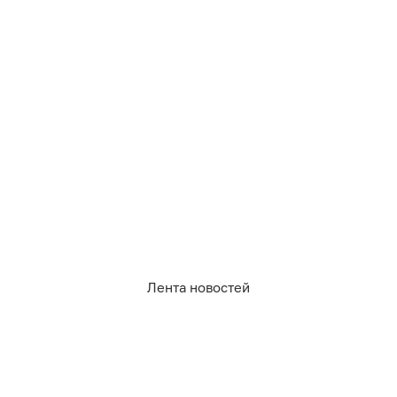
08.08.2026
17:08
Дамир Батыршин
В Калининграде пенсионерка
получила ожоги из-за загоревшейся
кухни
Лента новостей
ПРОИСШЕСТВИЯ