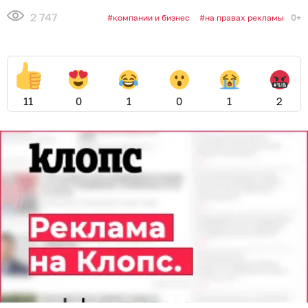
2 747
0+
компании и бизнес
на правах рекламы
11
0
1
0
1
2