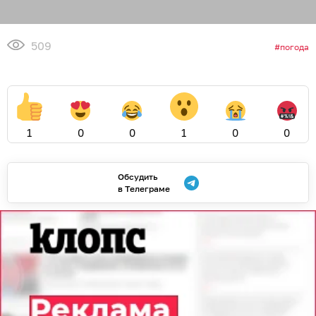
509
погода
1
0
0
1
0
0
Обсудить
в Телеграме