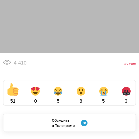
4 410
суды
51
0
5
8
5
3
Обсудить
в Телеграме