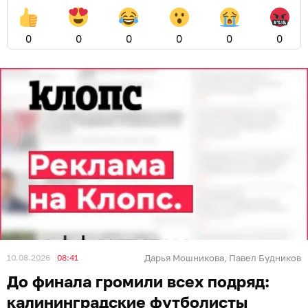
0
0
0
0
0
0
10.08.2026
08:41
Дарья Мошникова
Павел Будников
,
До финала громили всех подряд:
калининградские футболисты