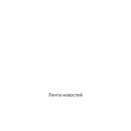
10.08.2026
08:21
Павел Будников
Дарья Мошникова
,
В Светловском районе в
столкновении трёх машин
пострадали дети
КАЛИНИНГРАД
Лента новостей