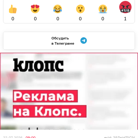
0
0
0
0
0
1
Обсудить
в Телеграме
22.07.2026
09:00
erid: 2SDnjd71CjV