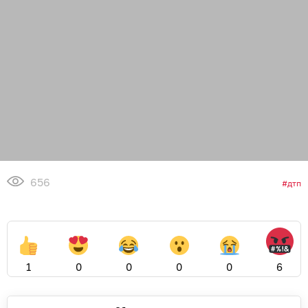
656
дтп
1
0
0
0
0
6