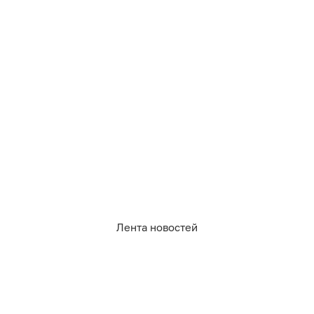
1 102
жкх
5
0
2
0
0
0
Лента новостей
Обсудить
в Телеграме