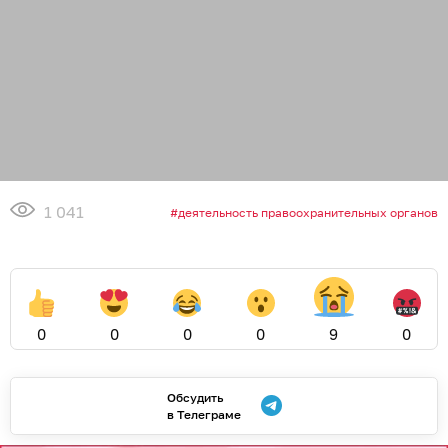
1 041
деятельность правоохранительных органов
0
0
0
0
9
0
Обсудить
в Телеграме