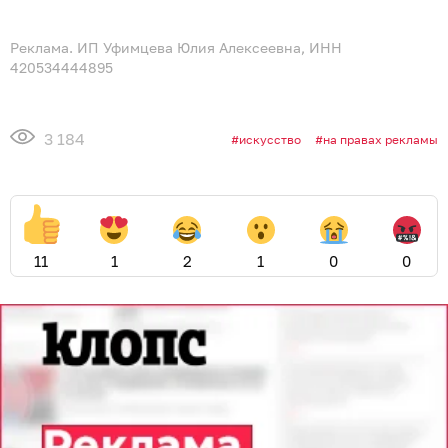
Реклама. ИП Уфимцева Юлия Алексеевна, ИНН
420534444895
3 184
искусство
на правах рекламы
11
1
2
1
0
0