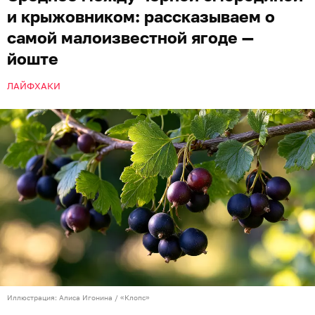
и крыжовником: рассказываем о
самой малоизвестной ягоде —
йоште
ЛАЙФХАКИ
Иллюстрация: Алиса Игонина / «Клопс»