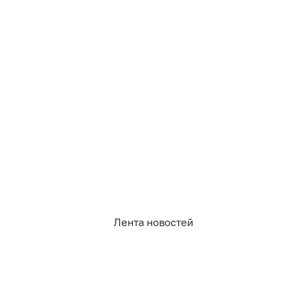
7
1
0
1
0
1
Лента новостей
08.08.2026
21:48
Дамир Батыршин