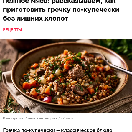
нежное мясо: рассказываем, как
приготовить гречку по-купечески
без лишних хлопот
РЕЦЕПТЫ
Иллюстрация: Ксения Александрова / «Клопс»
Гречка по-купечески — классическое блюдо