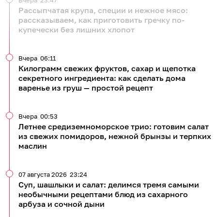
Вчера
23:47
Рассыпчатая крупа, специи и нежное мясо:
рассказываем, как приготовить гречку по-
купечески без лишних хлопот
Вчера
06:11
Килограмм свежих фруктов, сахар и щепотка
секретного ингредиента: как сделать дома
варенье из груш — простой рецепт
Вчера
00:53
Летнее средиземноморское трио: готовим салат
из свежих помидоров, нежной брынзы и терпких
маслин
07 августа 2026
23:24
Суп, шашлыки и салат: делимся тремя самыми
необычными рецептами блюд из сахарного
арбуза и сочной дыни