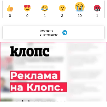
Атаки на нефтеперерабатывающую и портовую
инфраструктуру Северо-Запада могут использовать
для давления на экономику Калининградской
области. Такое мнение высказал депутат
регионального Заксобрания Евгений Мишин, его
слова приводит
ТАСС
.
«Этот Барт де Вахтер (специалист по гибридной
войне — ред.) сподвигает наших, так сказать,
противников по полю боя на настоящий террор.
Такой невидимый убийца в блоке НАТО. Его
деятельность должна стать прозрением для тех, кто
считает, что НАТО и страны Евросоюза не участвуют
в противостоянии с Российской Федерацией. Нет,
они участвуют видимо и невидимо, поставляя
вооружение на Украину, сосредотачивая все свои
усилия на всех пакетах санкций, которые