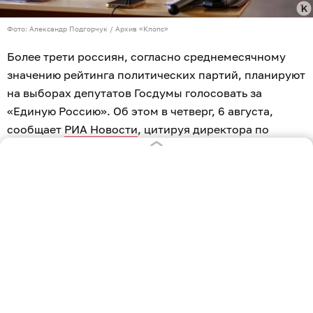
Фото: Александр Подгорчук / Архив «Клопс»
Более трети россиян, согласно среднемесячному
значению рейтинга политических партий, планируют
на выборах депутатов Госдумы голосовать за
«Единую Россию». Об этом в четверг, 6 августа,
сообщает
РИА Новости
, цитируя директора по
политическим исследованиям Аналитического
центра ВЦИОМ Михаила Мамонова.
«Лидерскую позицию, действительно, сохраняет
партия «Единая Россия» — 34% от всех опрошенных
декларируют голосование за эту партию. По
среднемесячному значению у КПРФ — 11%, у «Новых
людей» — 10%, у ЛДПР — 9%», — сказал Мамонов,
комментируя результаты еженедельных опросов АЦ
ВЦИОМ, которые проводятся среди 1,6 тысячи