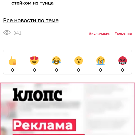
стейком из тунца
Все новости по теме
341
кулинария
рецепты
0
0
0
0
0
0