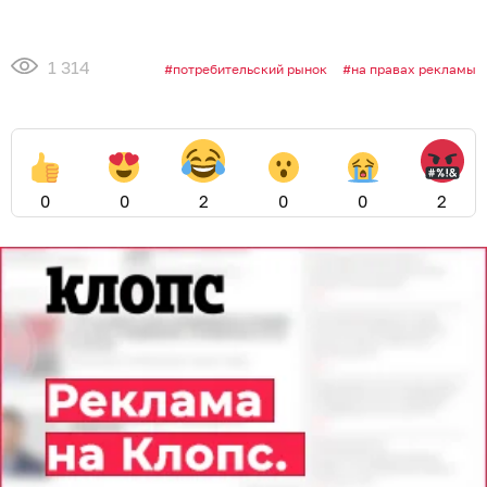
1 314
потребительский рынок
на правах рекламы
0
0
2
0
0
2