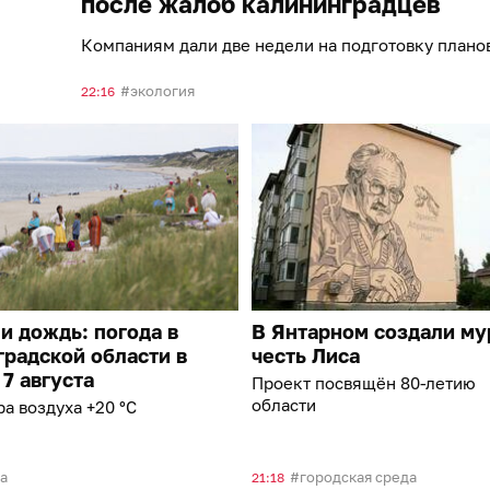
после жалоб калининградцев
Компаниям дали две недели на подготовку плано
экология
22:16
и дождь: погода в
В Янтарном создали му
радской области в
честь Лиса
 7 августа
Проект посвящён 80-летию
области
а воздуха +20 °C
а
городская среда
21:18