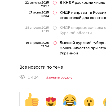
В КНДР раскрыли число 
22 августа 2025
23:17
КНДР направит в Россию
17 июня 2025
13:34
строителей для восстан
КНДР впервые заявила 
28 апреля 2025
17:19
Курской области
Бывший курский губерн
16 апреля 2025
21:54
мошенничестве при стро
Украиной
Все новости по теме
1 404
армия и оружие