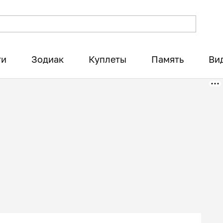
ти
Зодиак
Куплеты
Память
Ви