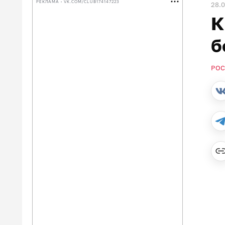
РЕКЛАМА • VK.COM/CLUB174147223
28.
К
б
РОС