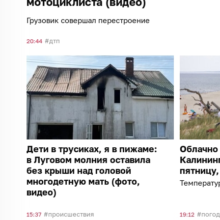
мотоциклиста (видео)
Грузовик совершал перестроение
дтп
20:44
Дети в трусиках, я в пижаме:
Облачно 
в Луговом молния оставила
Калининг
без крыши над головой
пятницу,
многодетную мать (фото,
Температур
видео)
происшествия
погод
15:37
19:12