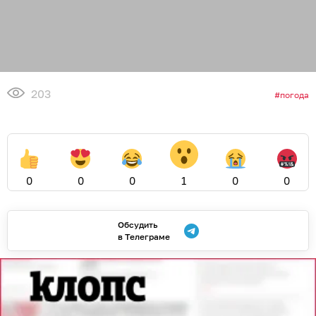
203
погода
0
0
0
1
0
0
Обсудить
в Телеграме