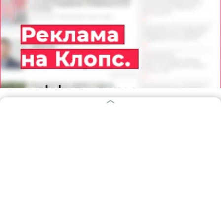
07.08.2026
17:48
София Сафронова
«Выскочила босиком в халате»:
семья, потерявшая квартиру в
пожаре на улице Грибоедова,
просит помощи (фото)
КАЛИНИНГРАД