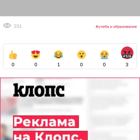
331
учеба и образование
0
0
1
0
0
3