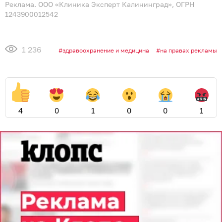
Реклама. ООО «Клиника Эксперт Калининград», ОГРН
1243900012542
1 236
здравоохранение и медицина
на правах рекламы
4
0
1
0
0
1