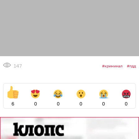
147
криминал
пдд
6
0
0
0
0
0