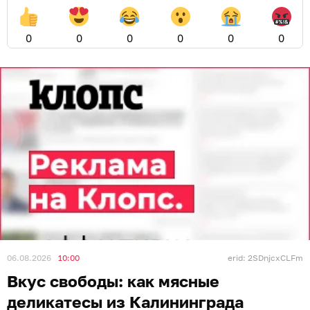
0
0
0
0
0
0
06.08.2026
10:00
erid: 2SDnjcxCLFm
Вкус свободы: как мясные
деликатесы из Калининграда