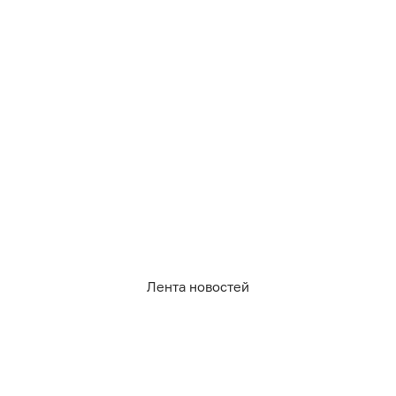
1 424
политика
выборы
Лента новостей
0
0
40
0
0
1
Обсудить
в Телеграме