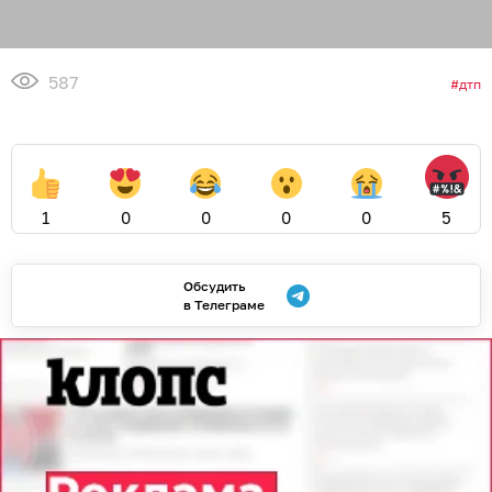
587
дтп
1
0
0
0
0
5
Обсудить
в Телеграме