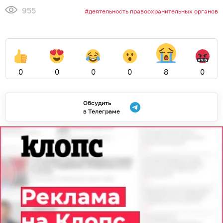
955
деятельность правоохранительных органов
0
0
0
0
8
0
Обсудить
в Телеграме