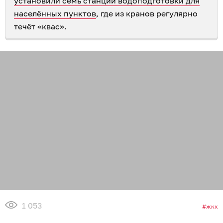
установили семь станций водоподготовки для
населённых пунктов
, где из кранов регулярно
течёт «квас».
1 053
жкх