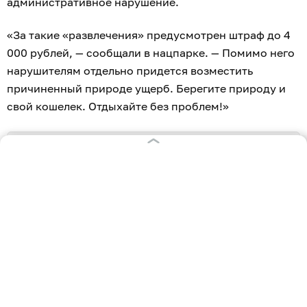
административное нарушение.
«За такие «развлечения» предусмотрен штраф до 4
000 рублей, — сообщали в нацпарке. — Помимо него
нарушителям отдельно придется возместить
причиненный природе ущерб. Берегите природу и
свой кошелек. Отдыхайте без проблем!»
На Куршской косе деревянный настил к морю
на экотропе «Высота Эфа»
заменили на
композитный
.