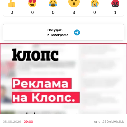
0
0
0
3
0
1
Обсудить
в Телеграме
08.08.2026
09:00
erid: 2SDnjdHkJLb