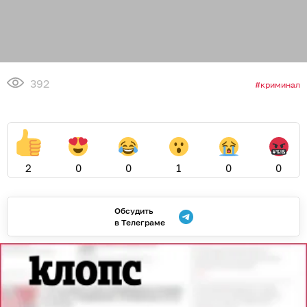
392
криминал
2
0
0
1
0
0
Обсудить
в Телеграме