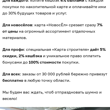
Для каждого
: копите кешбэк
4% баллами
с каждой
покупки по накопительной карте и оплачивайте ими
до 30% будущих товаров и услуг.
Для новосёлов
: карта «НовосЁл» срезает сразу
7%
от цены
на огромный ассортимент отделочных
материалов.
Для профи
: специальная «Карта строителя»
даёт 5%
скидки, 2% кешбэка
и уникальное право оплатить
бонусами до
100% стоимости
покупки.
Для всех
: заказы от 30 000 рублей бережно привезут
бесплатно
в любую точку области.
Мы будем вас ждать, чтоб отпраздновать шумно и
весело!