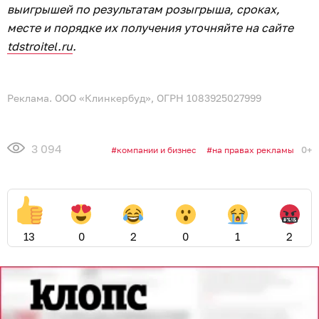
выигрышей по результатам розыгрыша, сроках,
месте и порядке их получения уточняйте на сайте
tdstroitel.ru
.
Реклама. ООО «Клинкербуд», ОГРН 1083925027999
3 094
0+
компании и бизнес
на правах рекламы
13
0
2
0
1
2