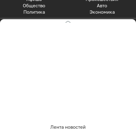
Общество
Авто
Политика
Экономика
СПЕЦПРОЕКТЫ
Все спецпроекты
Партнерские спецпроекты
АФИША
Главная страница
Куда пойти сегодня
СОЦСЕТИ
Вконтакте
Telegram
MAX
Одноклассники
Rutube
Лента новостей
Дзен
Оставаясь на сайте, Вы даете согласие на