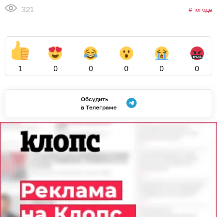
321
погода
1
0
0
0
0
0
Обсудить
в Телеграме