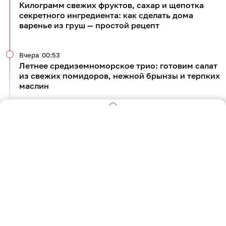
Килограмм свежих фруктов, сахар и щепотка
секретного ингредиента: как сделать дома
варенье из груш — простой рецепт
Вчера
00:53
Летнее средиземноморское трио: готовим салат
из свежих помидоров, нежной брынзы и терпких
маслин
Все новости по теме
4 366
кулинария
рецепты
2
0
2
0
0
0