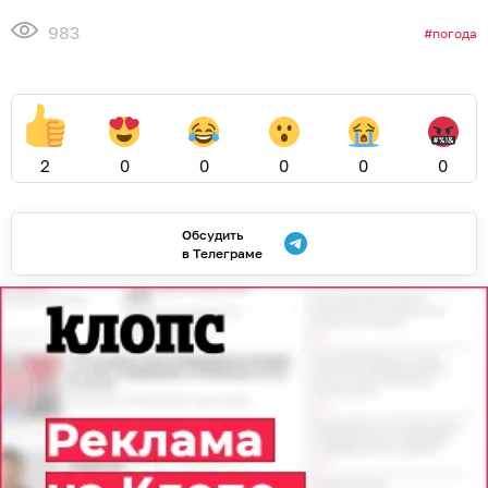
983
погода
2
0
0
0
0
0
Обсудить
в Телеграме