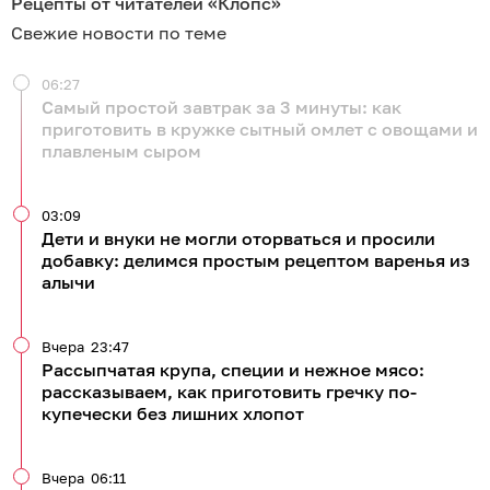
Рецепты от читателей «Клопс»
Свежие новости по теме
06:27
Самый простой завтрак за 3 минуты: как
приготовить в кружке сытный омлет с овощами и
плавленым сыром
03:09
Дети и внуки не могли оторваться и просили
добавку: делимся простым рецептом варенья из
алычи
Вчера
23:47
Рассыпчатая крупа, специи и нежное мясо:
рассказываем, как приготовить гречку по-
купечески без лишних хлопот
Вчера
06:11