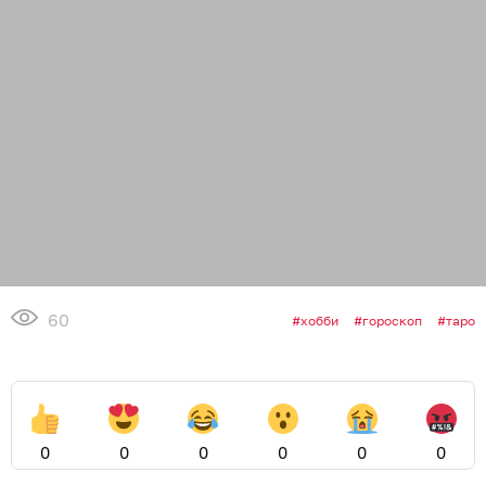
60
хобби
гороскоп
таро
0
0
0
0
0
0