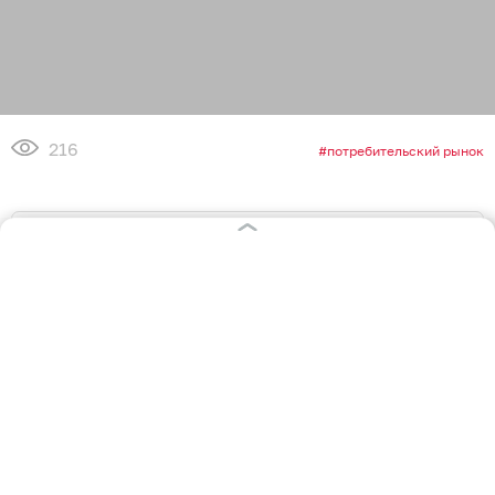
216
потребительский рынок
1
0
0
0
0
0
Обсудить
в Телеграме