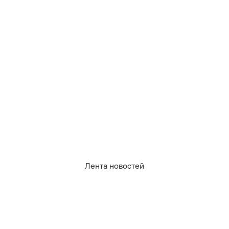
08.08.2026
15:52
Дамир Батыршин
Дятлова обещала наладить
освещение дороги, ведущей в
Прегольский
Лента новостей
КАЛИНИНГРАД