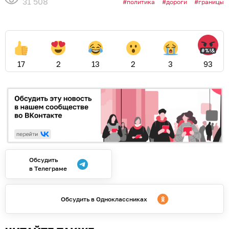
31 508
политика
дороги
границы
17
2
13
2
3
93
Обсудить
в Телеграме
Обсудить в Одноклассниках