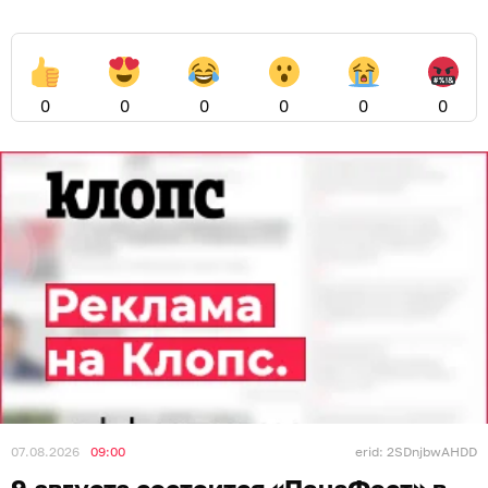
0
0
0
0
0
0
07.08.2026
09:00
erid: 2SDnjbwAHDD