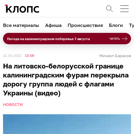
Все материалы
Афиша
Происшествия
Блоги
Т
Погода на калининградском побережье 7 августа
ЧИТАТЬ
21.03.2022
13:09
Михаил Баранов
На литовско-белорусской границе
калининградским фурам перекрыла
дорогу группа людей с флагами
Украины (видео)
НОВОСТИ