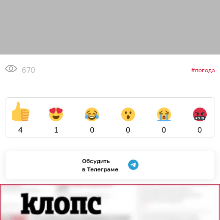
670
погода
4
1
0
0
0
0
Обсудить
в Телеграме