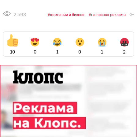
2 593
0+
компании и бизнес
на правах рекламы
10
0
1
0
1
2