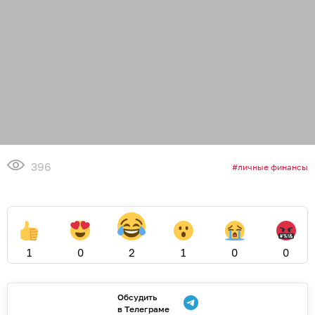
396
личные финансы
1
0
2
1
0
0
Обсудить
в Телеграме