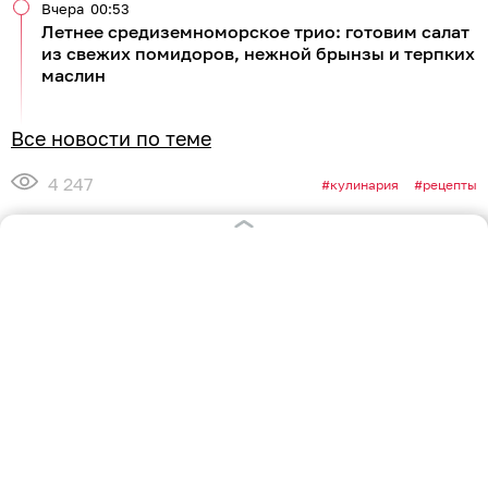
Вчера
00:53
Летнее средиземноморское трио: готовим салат
из свежих помидоров, нежной брынзы и терпких
маслин
Все новости по теме
4 247
кулинария
рецепты
2
0
2
0
0
0