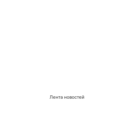
09.08.2026
03:09
Дарья Мошникова
Дети и внуки не могли оторваться и
просили добавку: делимся простым
рецептом варенья из алычи
РЕЦЕПТЫ
Лента новостей