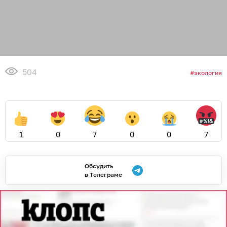
504
экология
1
0
7
0
0
7
Обсудить
в Телеграме