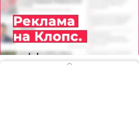
08.08.2026
19:48
Дамир Батыршин
В России закупки лифтов при
капремонте разрешат только
напрямую у заводов и их дилеров
РОССИЯ И МИР