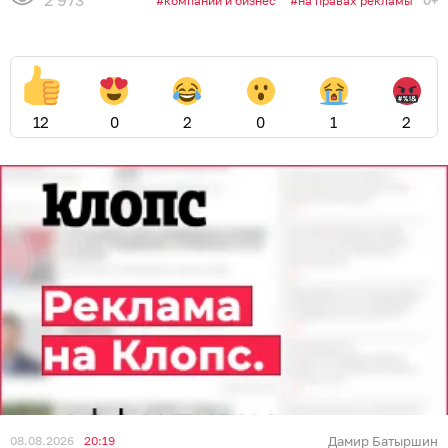
0+
компании и бизнес
на правах рекламы
12
0
2
0
1
2
08.08.2026
20:19
Дамир Батыршин