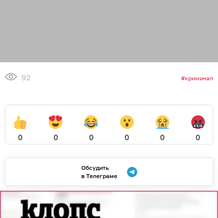
92
криминал
0
0
0
0
0
0
Обсудить
в Телеграме