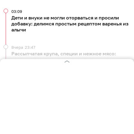
03:09
Дети и внуки не могли оторваться и просили
добавку: делимся простым рецептом варенья из
алычи
Вчера
23:47
Рассыпчатая крупа, специи и нежное мясо:
рассказываем, как приготовить гречку по-
купечески без лишних хлопот
Вчера
06:11
Килограмм свежих фруктов, сахар и щепотка
секретного ингредиента: как сделать дома
варенье из груш — простой рецепт
Вчера
00:53
Летнее средиземноморское трио: готовим салат
из свежих помидоров, нежной брынзы и терпких