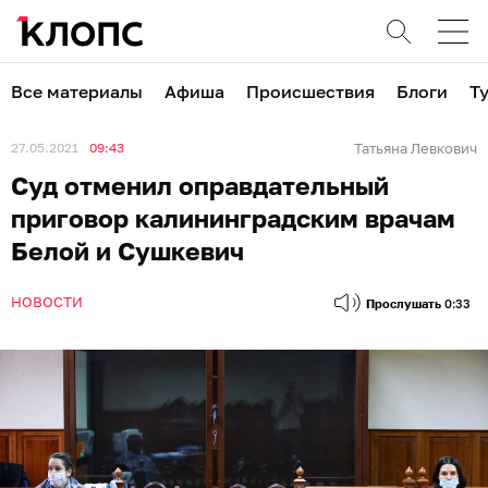
Все материалы
Афиша
Происшествия
Блоги
Т
27.05.2021
09:43
Татьяна Левкович
Суд отменил оправдательный
приговор калининградским врачам
Белой и Сушкевич
НОВОСТИ
Прослушать
0:33