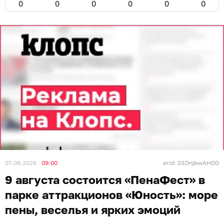
0
0
0
0
0
0
07.08.2026
09:00
erid: 2SDnjbwAHDD
9 августа состоится «ПенаФест» в
парке аттракционов «Юность»: море
пены, веселья и ярких эмоций