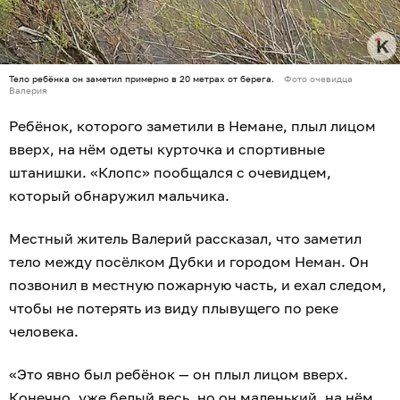
Тело ребёнка он заметил примерно в 20 метрах от берега.
Фото очевидца
Валерия
Ребёнок, которого заметили в Немане, плыл лицом
вверх, на нём одеты курточка и спортивные
штанишки. «Клопс» пообщался с очевидцем,
который обнаружил мальчика.
Местный житель Валерий рассказал, что заметил
тело между посёлком Дубки и городом Неман. Он
позвонил в местную пожарную часть, и ехал следом,
чтобы не потерять из виду плывущего по реке
человека.
«Это явно был ребёнок — он плыл лицом вверх.
Конечно, уже белый весь, но он маленький, на нём