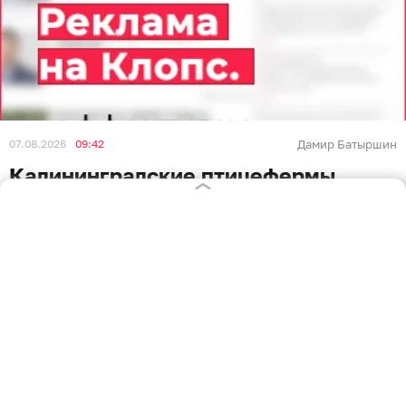
07.08.2026
09:42
Дамир Батыршин
Калининградские птицефермы
получили более 1,5 млн
инкубационных яиц из Венгрии,
Португалии и Испании
КАЛИНИНГРАД
В Калининградскую область в июле завезли более 1,5
млн инкубационных яиц. Об этом в пятницу, 7
августа, сообщает региональное управление
Россельхознадзора.