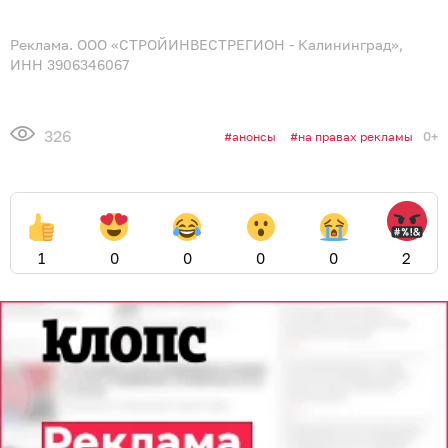
Реклама. ООО «СТРОЙИНВЕСТРЕГИОН - Калининград»,
ИНН 3906346067
326
0+
анонсы
на правах рекламы
1
0
0
0
0
2