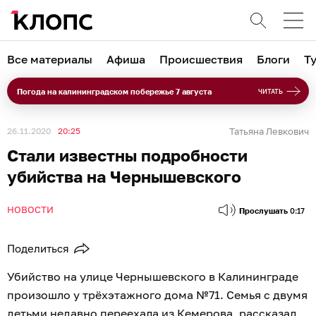
Все материалы
Афиша
Происшествия
Блоги
Т
Погода на калининградском побережье 7 августа
ЧИТАТЬ
26.11.2020
20:25
Татьяна Левкович
Стали известны подробности
убийства на Чернышевского
НОВОСТИ
Прослушать
0:17
Поделиться
Убийство на улице Чернышевского в Калининграде
произошло у трёхэтажного дома №71. Семья с двумя
детьми недавно переехала из Кемерова, рассказал