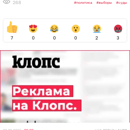
268
политика
выборы
суды
7
0
0
0
2
3