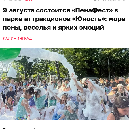
07.08.2026
09:00
erid: 2SDnjbwAHDD
9 августа состоится «ПенаФест» в
парке аттракционов «Юность»: море
пены, веселья и ярких эмоций
КАЛИНИНГРАД