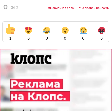
362
мобильная связь
на правах рекламы
1
0
0
0
0
0