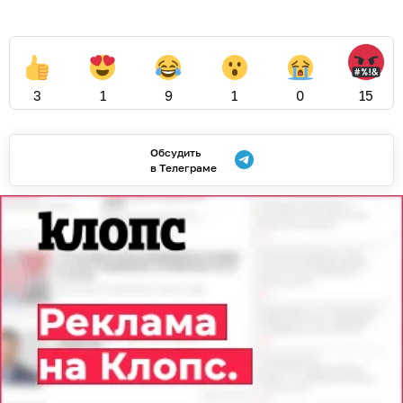
3
1
9
1
0
15
Обсудить
в Телеграме