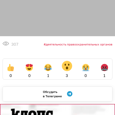
307
деятельность правоохранительных органов
0
0
1
3
0
1
Обсудить
в Телеграме