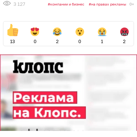
3 127
0+
компании и бизнес
на правах рекламы
13
0
2
0
1
2