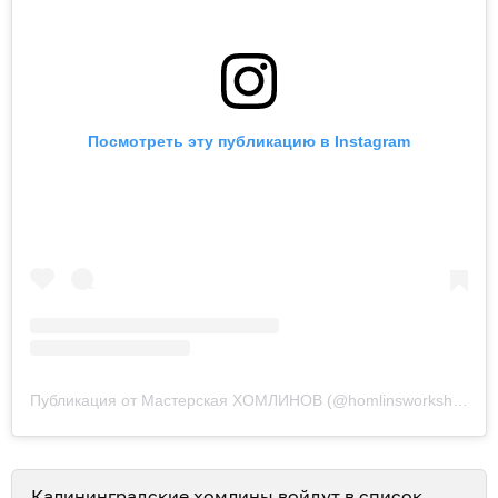
Посмотреть эту публикацию в Instagram
Публикация от Мастерская ХОМЛИНОВ (@homlinsworkshop)
19
Калининградские хомлины войдут в список