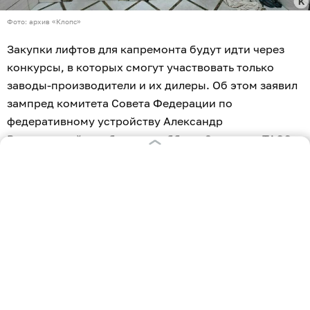
Фото: архив «Клопс»
Закупки лифтов для капремонта будут идти через
конкурсы, в которых смогут участвовать только
заводы-производители и их дилеры. Об этом заявил
зампред комитета Совета Федерации по
федеративному устройству Александр
Высокинский, сообщает в субботу, 8 августа,
ТАСС
.
«Думаю, что осенью все-таки будет принято решение
— мы над этим работаем достаточно давно — что на
конкурсах на поставку лифтов смогут участвовать
только сами заводы, либо их официальные
представители. Нужно, чтобы было подписано
постановление правительства. Мы его сейчас
ждём», — сказал Высокинский.