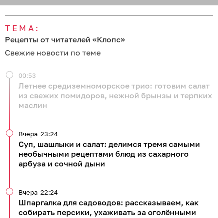
ТЕМА:
Рецепты от читателей «Клопс»
Свежие новости по теме
00:53
Летнее средиземноморское трио: готовим салат
из свежих помидоров, нежной брынзы и терпких
маслин
Вчера
23:24
Суп, шашлыки и салат: делимся тремя самыми
необычными рецептами блюд из сахарного
арбуза и сочной дыни
Вчера
22:24
Шпаргалка для садоводов: рассказываем, как
собирать персики, ухаживать за оголёнными