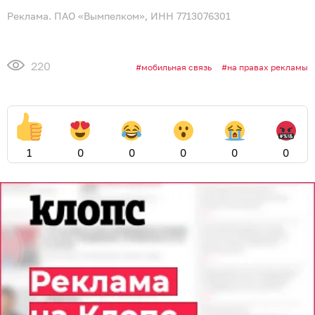
Реклама. ПАО «Вымпелком», ИНН 7713076301
220
мобильная связь
на правах рекламы
1
0
0
0
0
0