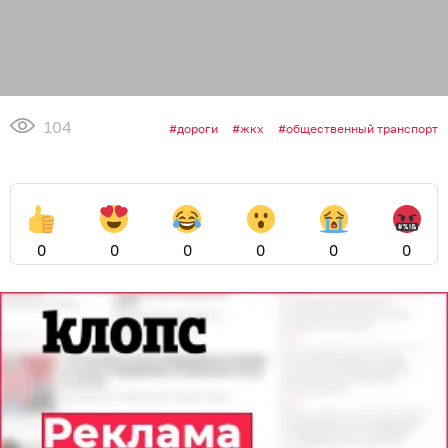
104
дороги
жкх
общественный транспорт
0
0
0
0
0
0