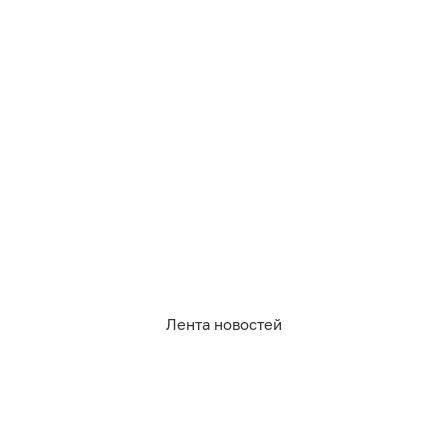
07.08.2026
19:10
Екатерина Гончарова
Вечер музыкальной психотерапии:
Лолита выступит с концертом в
Светлогорске
АФИША
Лента новостей