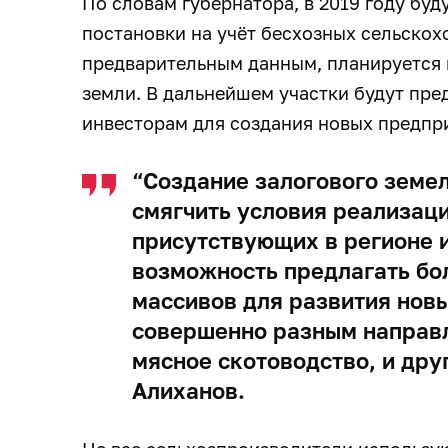
По словам губернатора, в 2019 году буд
постановки на учёт бесхозных сельскох
предварительным данным, планируется в
земли. В дальнейшем участки будут пре
инвесторам для создания новых предпр
“Создание залогового земе
смягчить условия реализац
присутствующих в регионе и
возможность предлагать б
массивов для развития нов
совершенно разным направ
мясное скотоводство, и дру
Алиханов.