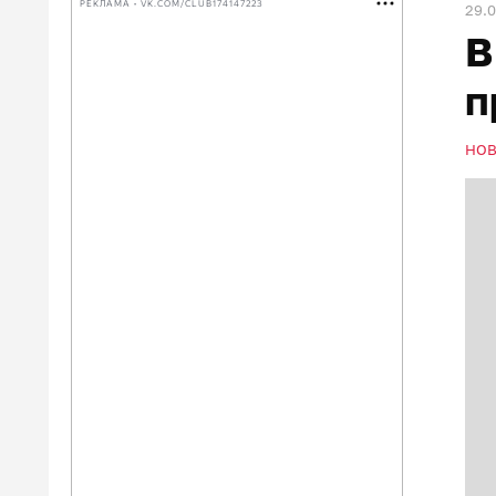
РЕКЛАМА • VK.COM/CLUB174147223
29.0
В
п
НО