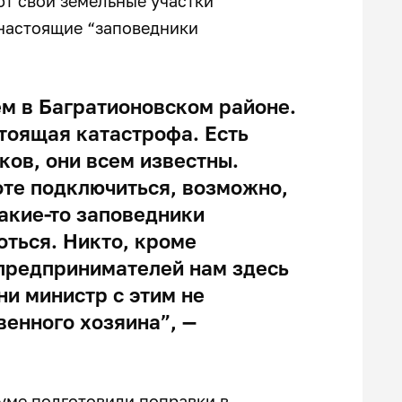
ют свои земельные участки
 настоящие “заповедники
ем в Багратионовском районе.
тоящая катастрофа. Есть
ов, они всем известны.
оте подключиться, возможно,
какие-то заповедники
оться. Никто, кроме
предпринимателей нам здесь
ни министр с этим не
венного хозяина”, —
Думе
подготовили
поправки в