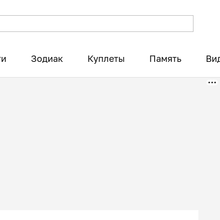
ти
Зодиак
Куплеты
Память
Ви