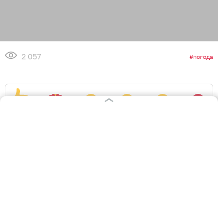
2 057
погода
11
0
1
1
1
2
Обсудить
в Телеграме