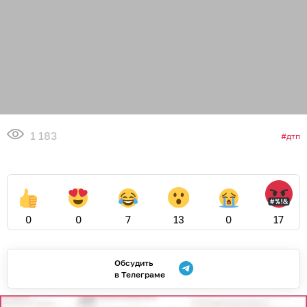
1 183
дтп
0
0
7
13
0
17
Обсудить
в Телеграме