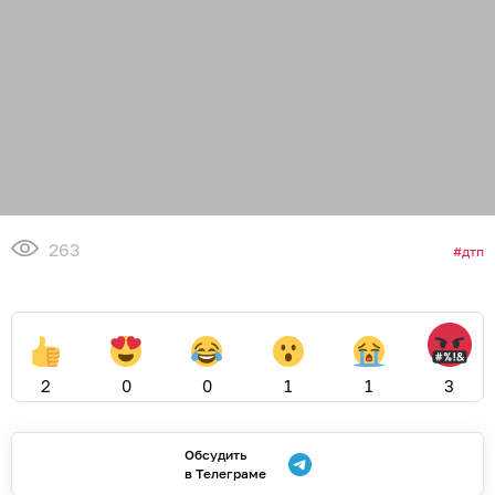
263
дтп
2
0
0
1
1
3
Обсудить
в Телеграме