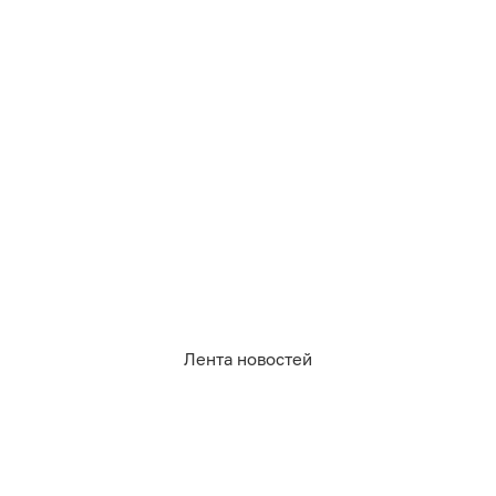
06.08.2026
18:46
Дамир Батыршин
Главный раввин России рассказал о
росте интереса к кошерной пище
РОССИЯ И МИР
Лента новостей