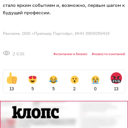
стало ярким событием и, возможно, первым шагом к
будущей профессии.
Реклама. ООО «Премьер Партнёр», ИНН 3900050419
2 636
компании и бизнес
новости компаний
13
5
5
2
0
13