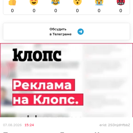
0
0
0
0
0
0
Обсудить
в Телеграме
07.08.2026
15:24
erid: 2SDnjdHfbbZ