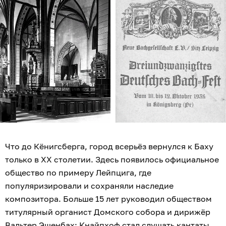
Что до Кёнигсберга, город всерьёз вернулся к Баху
только в XX столетии. Здесь появилось официальное
общество по примеру Лейпцига, где
популяризировали и сохраняли наследие
композитора. Больше 15 лет руководил обществом
титулярный органист Домского собора и дирижёр
Вальтер Эшенбах: Кнайпхоф стал слушать кантаты,