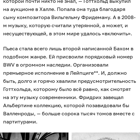
которой почти никто не знал, — Готтхольд выкупил
на аукционе в Халле. Попала она туда благодаря
сыну композитора Вильгельму Фридеману. А в 2008-
м музыку, которую считали утерянной, а может, и
несуществующей, в этом мире удалось «включить».
Пьеса стала всего лишь второй написанной Бахом в
подобном жанре. Ей присвоили порядковый номер
BWV в огромном наследии. Организовали
премьерное исполнение в Лейпциге**. И, должно
быть, долго и горячо хвалили предусмотрительность
Готтхольда, которому было всё равно, как смотрят
на эту музыку современники. Фридрих завещал
Альбертине коллекцию, которой позавидовали бы
Валленроды, — больше сорока тысяч томов вместе с
партитурами.