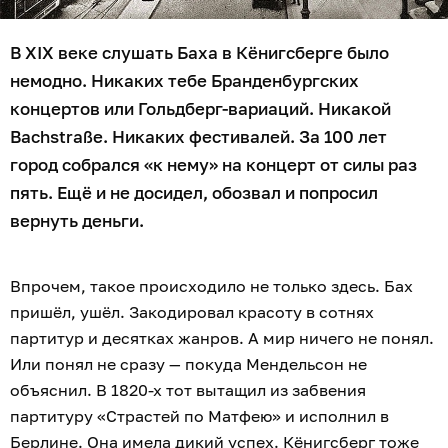
В XIX веке слушать Баха в Кёнигсберге было
немодно. Никаких тебе Бранденбургских
концертов или Гольдберг-вариаций. Никакой
Bachstraße. Никаких фестивалей. За 100 лет
город собрался «к нему» на концерт от силы раз
пять. Ещё и не досидел, обозвал и попросил
вернуть деньги.
Впрочем, такое происходило не только здесь. Бах
пришёл, ушёл. Закодировал красоту в сотнях
партитур и десятках жанров. А мир ничего не понял.
Или понял не сразу — покуда Мендельсон не
объяснил. В 1820-х тот вытащил из забвения
партитуру «Страстей по Матфею» и исполнил в
Берлине. Она имела дикий успех. Кёнигсберг тоже