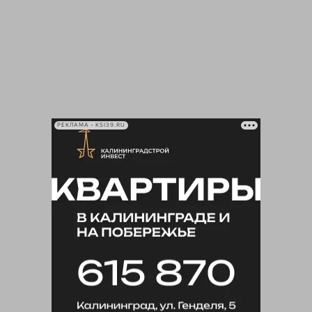
РЕКЛАМА • KSI39.RU