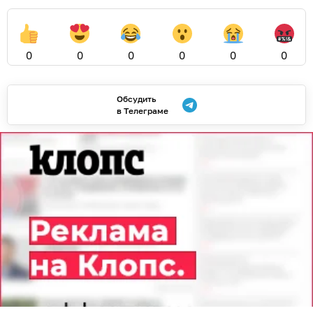
0
0
0
0
0
0
Обсудить
в Телеграме