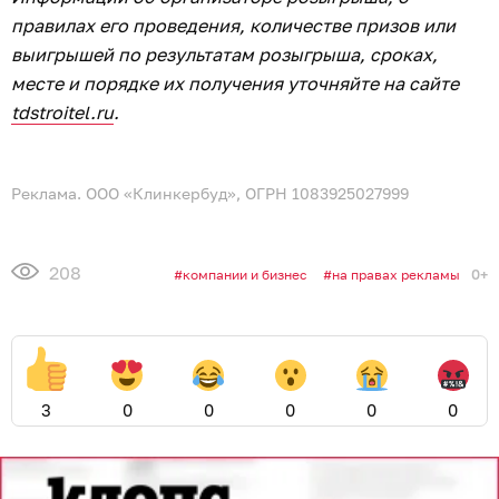
правилах его проведения, количестве призов или
выигрышей по результатам розыгрыша, сроках,
месте и порядке их получения уточняйте на сайте
tdstroitel.ru
.
Реклама. ООО «Клинкербуд», ОГРН 1083925027999
208
0+
компании и бизнес
на правах рекламы
3
0
0
0
0
0