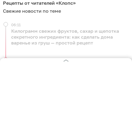
Рецепты от читателей «Клопс»
Свежие новости по теме
06:11
Килограмм свежих фруктов, сахар и щепотка
секретного ингредиента: как сделать дома
варенье из груш — простой рецепт
00:53
Летнее средиземноморское трио: готовим салат
из свежих помидоров, нежной брынзы и терпких
маслин
Вчера
23:24
Суп, шашлыки и салат: делимся тремя самыми
необычными рецептами блюд из сахарного
арбуза и сочной дыни
Вчера
22:24