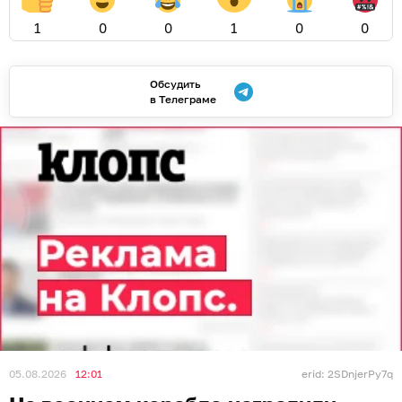
1
0
0
1
0
0
Обсудить
в Телеграме
05.08.2026
12:01
erid: 2SDnjerPy7q