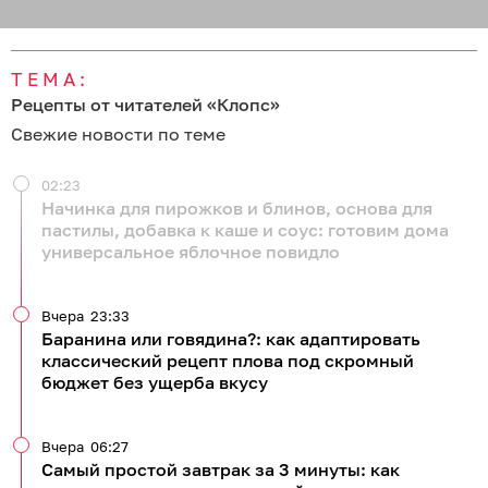
ТЕМА:
Рецепты от читателей «Клопс»
Свежие новости по теме
02:23
Начинка для пирожков и блинов, основа для
пастилы, добавка к каше и соус: готовим дома
универсальное яблочное повидло
Вчера
23:33
Баранина или говядина?: как адаптировать
классический рецепт плова под скромный
бюджет без ущерба вкусу
Вчера
06:27
Самый простой завтрак за 3 минуты: как