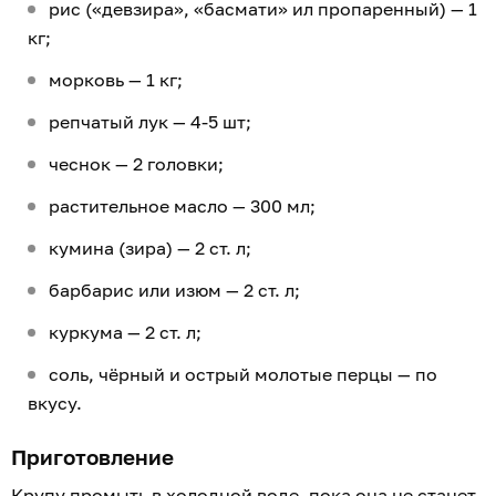
рис («девзира», «басмати» ил пропаренный) — 1
кг;
морковь — 1 кг;
репчатый лук — 4-5 шт;
чеснок — 2 головки;
растительное масло — 300 мл;
кумина (зира) — 2 ст. л;
барбарис или изюм — 2 ст. л;
куркума — 2 ст. л;
соль, чёрный и острый молотые перцы — по
вкусу.
Приготовление
Крупу промыть в холодной воде, пока она не станет