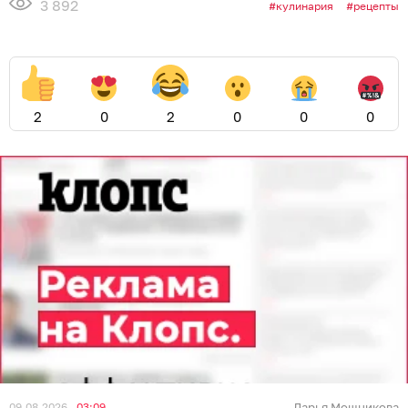
3 892
кулинария
рецепты
2
0
2
0
0
0
09.08.2026
03:09
Дарья Мошникова