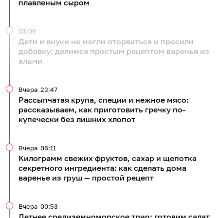
плавленым сыром
03:09
Дети и внуки не могли оторваться и просили
добавку: делимся простым рецептом варенья из
алычи
Вчера
23:47
Рассыпчатая крупа, специи и нежное мясо:
рассказываем, как приготовить гречку по-
купечески без лишних хлопот
Вчера
06:11
Килограмм свежих фруктов, сахар и щепотка
секретного ингредиента: как сделать дома
варенье из груш — простой рецепт
Вчера
00:53
Летнее средиземноморское трио: готовим салат