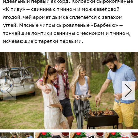
идеальный первый аккорд. Колбаски сырокопчёные
«К пиву» — свинина с тмином и можжевеловой
ягодой, чей аромат дымка сплетается с запахом
углей. Мясные чипсы сыровяленые «Барбекю» —
тончайшие ломтики свинины с чесноком и тмином,
исчезающие с тарелки первыми.