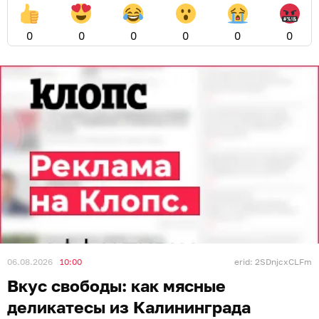
0
0
0
0
0
0
06.08.2026
10:00
erid: 2SDnjcxCLFm
Вкус свободы: как мясные
деликатесы из Калининграда