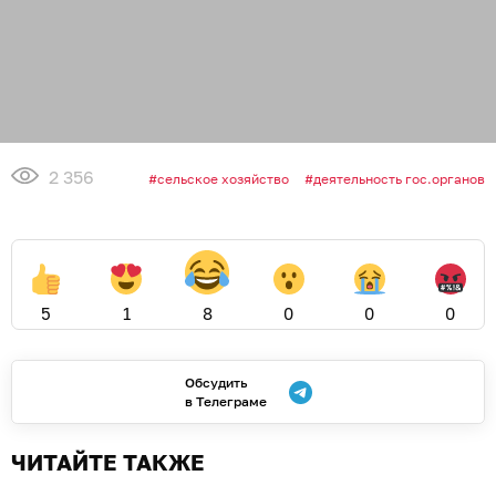
2 356
сельское хозяйство
деятельность гос.органов
5
1
8
0
0
0
Обсудить
в Телеграме
ЧИТАЙТЕ ТАКЖЕ