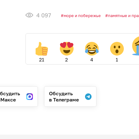
4 097
море и побережье
памятные и пр
21
2
4
1
бсудить
Обсудить
 Максе
в Телеграме