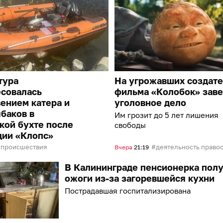
тура
На угрожавших создат
есовалась
фильма «Колобок» зав
ением катера и
уголовное дело
баков в
Им грозит до 5 лет лишения
кой бухте после
свободы
ции «Клопс»
происшествия
деятельность правоохранительных органо
Вчера
21:19
В Калининграде пенсионерка пол
ожоги из-за загоревшейся кухни
Пострадавшая госпитализирована