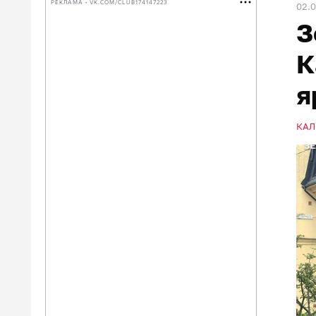
РЕКЛАМА • VK.COM/CLUB174147223
02.
З
К
я
КАЛ