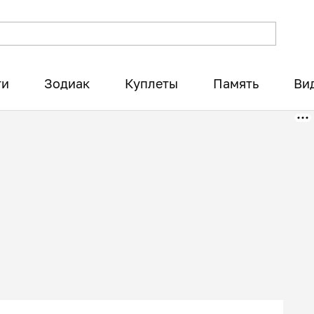
ти
Зодиак
Куплеты
Память
Ви