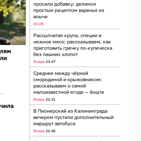
просили добавку: делимся
простым рецептом варенья из
алычи
03:09
Рассыпчатая крупа, специи и
нежное мясо: рассказываем, как
приготовить гречку по-купечески
елям
без лишних хлопот
ели
Вчера
23:47
Среднее между чёрной
смородиной и крыжовником:
рассказываем о самой
малоизвестной ягоде — йоште
в
Вчера
22:31
учила
В Пионерский из Калининграда
вечером пустили дополнительный
маршрут автобуса
Вчера
21:48