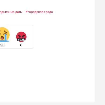
аздничные даты
городская среда
30
6