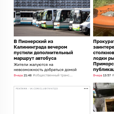
В Пионерский из
Прокура
Калининграда вечером
заинтер
пустили дополнительный
столкнов
маршрут автобуса
лодки ры
Приморс
Жители жалуются на
публика
невозможность добраться домой
общественный транспорт
Вчера
21:48
Вчера
13:57
РЕКЛАМА • VK.COM/CLUB174147223