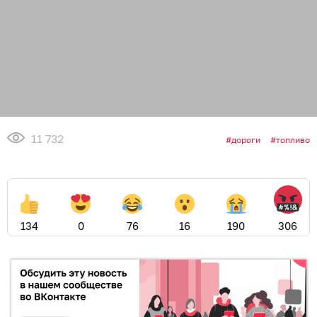
11 732
дороги
топливо
134
0
76
16
190
306