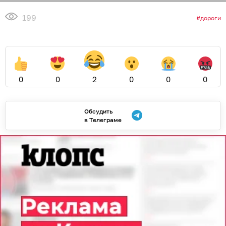
199
дороги
0
0
2
0
0
0
Обсудить
в Телеграме