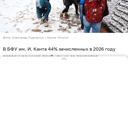
Фото: Александр Подгорчук / Архив «Клопс»
В БФУ им. И. Канта 44% зачисленных в 2026 году
первокурсников прибыли из-за пределов
Калининградской области. Об этом сообщает
приемная комиссия вуза.
Как отметили в университете, вновь поступившие
студенты представляют практически все регионы
России, а также иностранные государства. Это
Узбекистан, Киргизия, Туркменистан, Казахстан,
Беларусь, Китай, Индия и Эквадор.