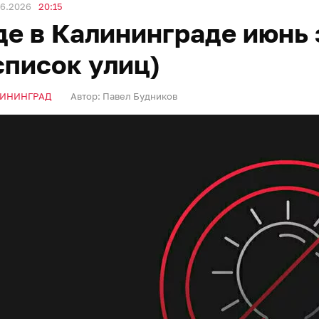
06.2026
20:15
де в Калининграде июнь
список улиц)
ИНИНГРАД
Автор:
Павел Будников