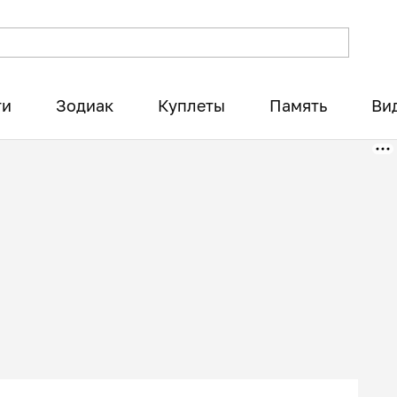
ти
Зодиак
Куплеты
Память
Ви