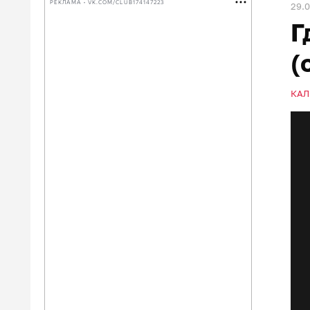
РЕКЛАМА • VK.COM/CLUB174147223
29.
Г
(
КАЛ