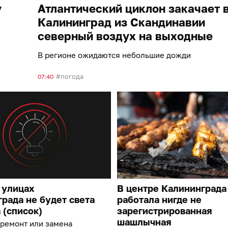
у
Атлантический циклон закачает 
Калининград из Скандинавии
северный воздух на выходные
В регионе ожидаются небольшие дожди
погода
07:40
 улицах
В центре Калининграда
рада не будет света
работала нигде не
а (список)
зарегистрированная
шашлычная
 ремонт или замена