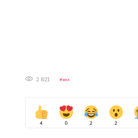
2 821
жкх
4
0
2
2