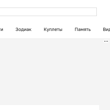
ти
Зодиак
Куплеты
Память
Ви