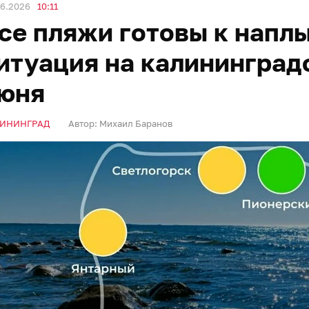
06.2026
10:11
се пляжи готовы к напл
итуация на калининград
юня
ИНИНГРАД
Автор:
Михаил Баранов