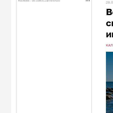
РЕКЛАМА • VK.COM/CLUB174147223
28.
В
с
и
КАЛ