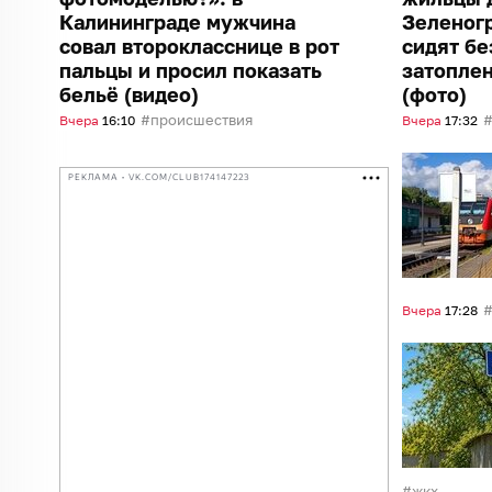
Калининграде мужчина
Зеленог
совал второкласснице в рот
сидят бе
пальцы и просил показать
затопле
бельё (видео)
(фото)
происшествия
Вчера
16:10
Вчера
17:32
РЕКЛАМА • VK.COM/CLUB174147223
Вчера
17:28
жкх