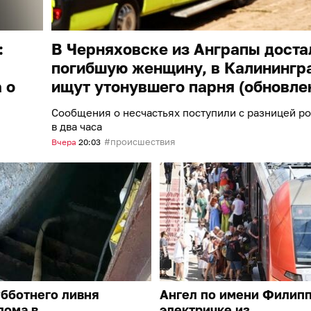
:
В Черняховске из Анграпы доста
погибшую женщину, в Калинингр
 о
ищут утонувшего парня (обновле
Сообщения о несчастьях поступили с разницей р
в два часа
происшествия
Вчера
20:03
бботнего ливня
Ангел по имени Филипп
дома в
электричке из