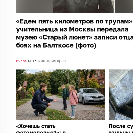
«Едем пять километров по трупам»
учительница из Москвы передала
музею «Старый люнет» записи отца
боях на Балткосе (фото)
история края
Вчера
14:15
«Хочешь стать
После су
фотомоделью?»: в
жильцы 