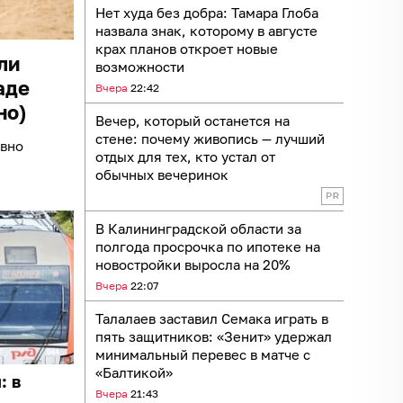
Нет худа без добра: Тамара Глоба
назвала знак, которому в августе
крах планов откроет новые
ли
возможности
аде
Вчера
22:42
но)
Вечер, который останется на
стене: почему живопись — лучший
овно
отдых для тех, кто устал от
обычных вечеринок
В Калининградской области за
полгода просрочка по ипотеке на
новостройки выросла на 20%
Вчера
22:07
Талалаев заставил Семака играть в
пять защитников: «Зенит» удержал
минимальный перевес в матче с
«Балтикой»
: в
Вчера
21:43