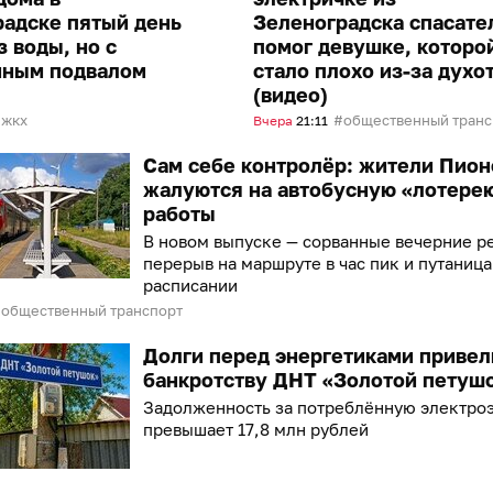
радске пятый день
Зеленоградска спасате
з воды, но с
помог девушке, которо
нным подвалом
стало плохо из-за духо
(видео)
жкх
общественный транспо
Вчера
21:11
Сам себе контролёр: жители Пион
жалуются на автобусную «лотере
работы
В новом выпуске — сорванные вечерние р
перерыв на маршруте в час пик и путаница
расписании
общественный транспорт
Долги перед энергетиками привел
банкротству ДНТ «Золотой петуш
Задолженность за потреблённую электро
превышает 17,8 млн рублей