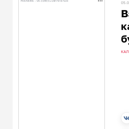
РЕКЛАМА • VK.COM/CLUB174147223
05.
В
к
б
КАЛ