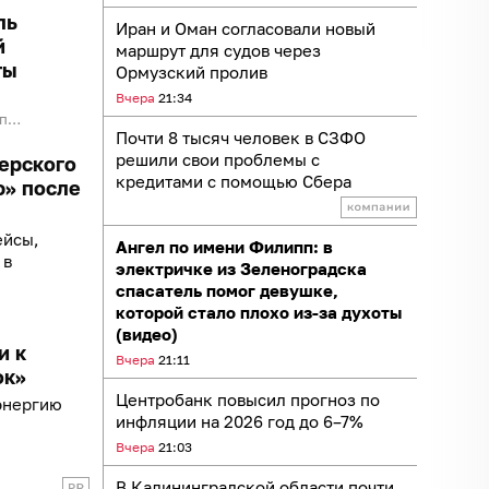
ль
Иран и Оман согласовали новый
й
маршрут для судов через
ты
Ормузский пролив
Вчера
21:34
рт
Почти 8 тысяч человек в СЗФО
решили свои проблемы с
ерского
кредитами с помощью Сбера
ю» после
ейсы,
Ангел по имени Филипп: в
 в
электричке из Зеленоградска
спасатель помог девушке,
которой стало плохо из-за духоты
(видео)
и к
Вчера
21:11
ок»
Центробанк повысил прогноз по
энергию
инфляции на 2026 год до 6–7%
Вчера
21:03
В Калининградской области почти