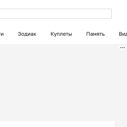
ти
Зодиак
Куплеты
Память
Ви