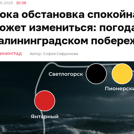
06.2026
10:36
ока обстановка спокойна
ожет измениться: погод
алининградском побере
ИНИНГРАД
Автор:
София Сафронова