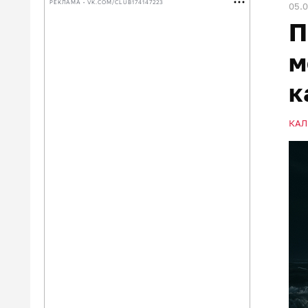
РЕКЛАМА • VK.COM/CLUB174147223
05.
П
м
к
КАЛ