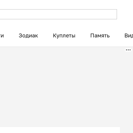
ти
Зодиак
Куплеты
Память
Ви