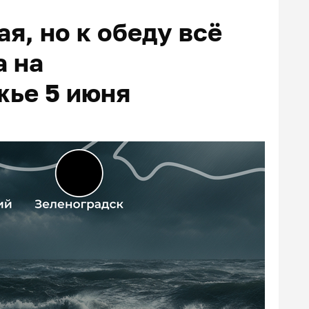
я, но к обеду всё
а на
жье 5 июня