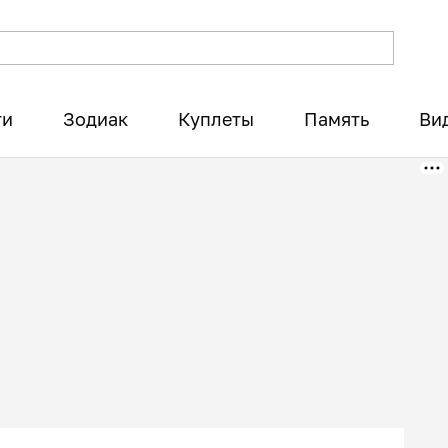
ти
Зодиак
Куплеты
Память
Ви