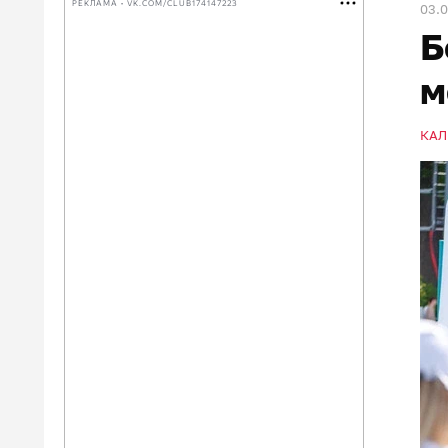
РЕКЛАМА • VK.COM/CLUB174147223
03.
Б
м
КАЛ