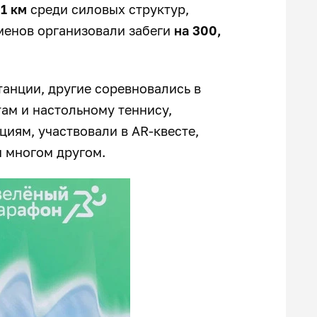
1 км
среди силовых структур,
менов организовали забеги
на 300,
анции, другие соревновались в
там и настольному теннису,
иям, участвовали в AR-квесте,
и многом другом.