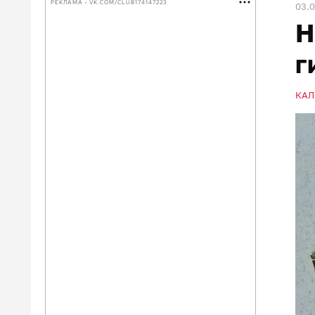
РЕКЛАМА • VK.COM/CLUB174147223
03.
Н
г
КАЛ