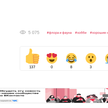
5 075
флора и фауна
хобби
хорошие 
137
0
8
3