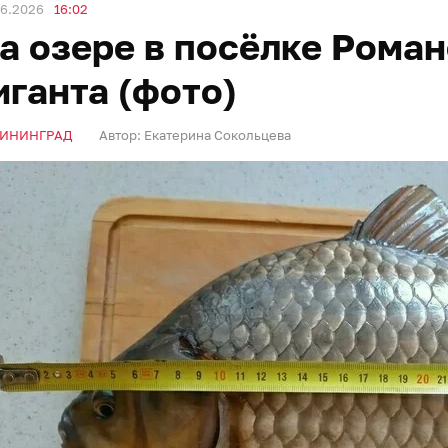
06.2026
16:02
а озере в посёлке Рома
иганта (фото)
ИНИНГРАД
Автор:
Екатерина Сокольцева