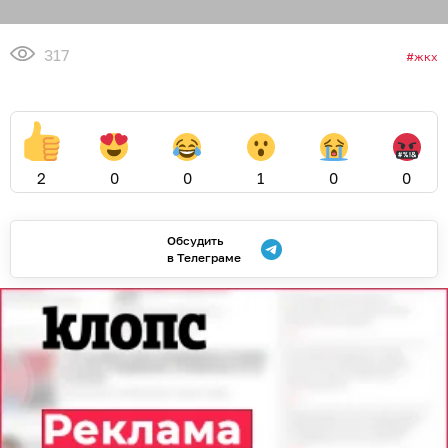
317
жкх
2
0
0
1
0
0
Обсудить
в Телеграме