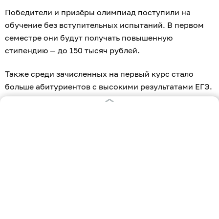
Победители и призёры олимпиад поступили на
обучение без вступительных испытаний. В первом
семестре они будут получать повышенную
стипендию — до 150 тысяч рублей.
Также среди зачисленных на первый курс стало
больше абитуриентов с высокими результатами ЕГЭ.
113 человек набрали 260 баллов и выше. Это на 63%
больше, чем в 2025 году. Все они также получат
повышенную стипендию.
В этом году в БФУ поступили 30 человек со
стобалльными результатами ЕГЭ, что на 8% больше
прошлогоднего показателя. Один абитуриент набрал
максимальные 300 баллов по трём экзаменам.
В БФУ им. И. Канта 44% зачисленных в 2026