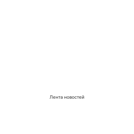
году первокурсников
прибыли из-за пределов
Калининградской области.
Лента новостей
652
учеба и образование