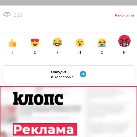
620
экология
1
0
7
0
0
9
Обсудить
в Телеграме