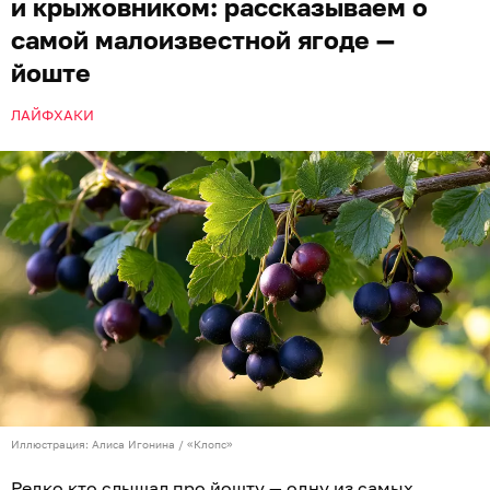
и крыжовником: рассказываем о
самой малоизвестной ягоде —
йоште
ЛАЙФХАКИ
Иллюстрация: Алиса Игонина / «Клопс»
Редко кто слышал про йошту — одну из самых