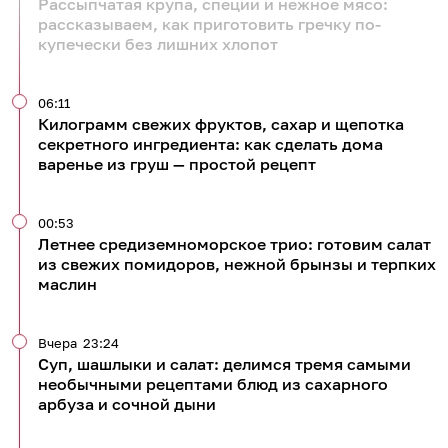
Рассыпчатая крупа, специи и нежное мясо:
рассказываем, как приготовить гречку по-
купечески без лишних хлопот
06:11
Килограмм свежих фруктов, сахар и щепотка
секретного ингредиента: как сделать дома
варенье из груш — простой рецепт
00:53
Летнее средиземноморское трио: готовим салат
из свежих помидоров, нежной брынзы и терпких
маслин
Вчера
23:24
Суп, шашлыки и салат: делимся тремя самыми
необычными рецептами блюд из сахарного
арбуза и сочной дыни