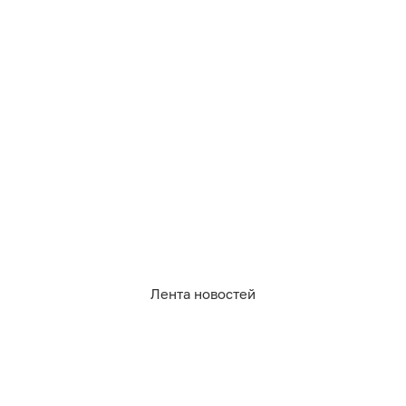
5
0
0
1
0
1
Лента новостей
08.08.2026
21:48
Дамир Батыршин
В Пионерский из Калининграда