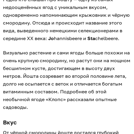
недооценённых ягод с уникальным вкусом,
одновременно напоминающим крыжовник и чёрную
смородину. Отсюда и происходит название этого
вида, выведенного немецкими селекционерами в
середине XX века:
Jo
hannisbeere и
Sta
chelbeere.
Визуально растение и сами ягоды больше похожи на
очень крупную смородину, но растут они на мощном
бесшипном кусте, достигающем в высоту двух
метров. Йошта созревает во второй половине лета,
долго не осыпается с веток и отличается богатым
витаминным составом. Подробнее об этой
необычной ягоде «Клопс» рассказали опытные
садоводы.
Вкус
От чёрной смородины йоште достался глубокий