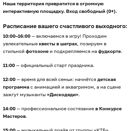
Наша территория превратится в огромную
интерактивную площадку. Вход свободный (0+).
Расписание вашего счастливого выходного:
10:00–16:00
— включаемся в игру! Проходим
увлекательные
квесты в шатрах
, позируем в
стильной
фотозоне
и подкрепляемся на
фудкорте
.
11:00
— официальный старт праздника.
12:00
— время для всей семьи: начнётся
детская
программа
с анимацией и аквагримом, а на сцене
зажгут музыканты
«Дискодяди»
.
14:00
— профессиональное состязание
в Конкурсе
Мастеров
.
15:00
— музыкальный драйв от группы «КТБ».