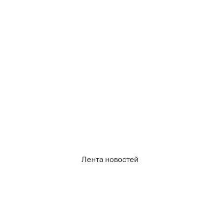
762
экология
2
1
7
0
0
12
Обсудить
в Телеграме
Лента новостей