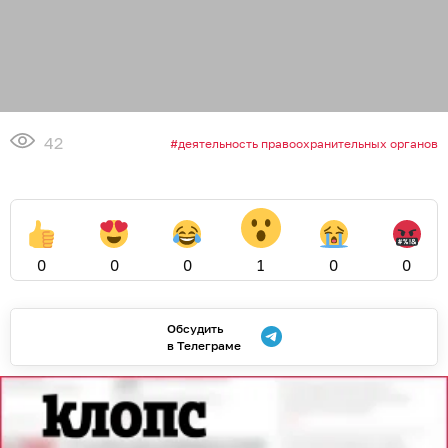
42
деятельность правоохранительных органов
0
0
0
1
0
0
Обсудить
в Телеграме