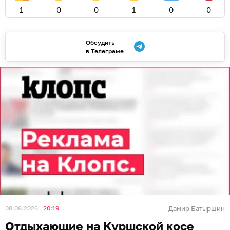
1
0
0
1
0
0
Обсудить
в Телеграме
08.08.2026
20:19
Дамир Батыршин
Отдыхающие на Куршской косе