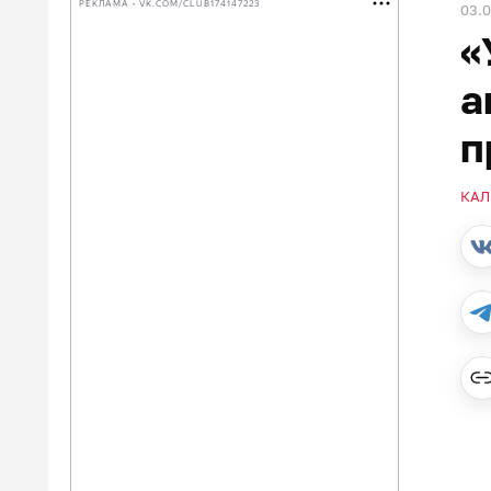
РЕКЛАМА • VK.COM/CLUB174147223
03.
«
а
п
КАЛ