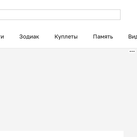
ти
Зодиак
Куплеты
Память
Ви