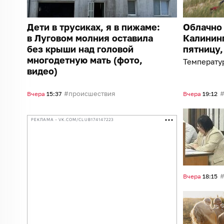
Дети в трусиках, я в пижаме:
Облачно 
в Луговом молния оставила
Калининг
без крыши над головой
пятницу,
многодетную мать (фото,
Температур
видео)
происшествия
Вчера
15:37
Вчера
19:12
РЕКЛАМА • VK.COM/CLUB174147223
Вчера
18:15