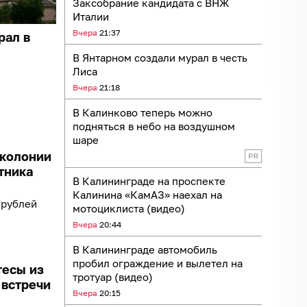
Заксобрание кандидата с ВНЖ
Италии
Вчера
21:37
рал в
В Янтарном создали мурал в честь
Лиса
Вчера
21:18
В Калинково теперь можно
подняться в небо на воздушном
шаре
 колонии
тника
В Калининграде на проспекте
Калинина «КамАЗ» наехал на
 рублей
мотоциклиста (видео)
Вчера
20:44
В Калининграде автомобиль
пробил ограждение и вылетел на
тесы из
тротуар (видео)
 встречи
Вчера
20:15