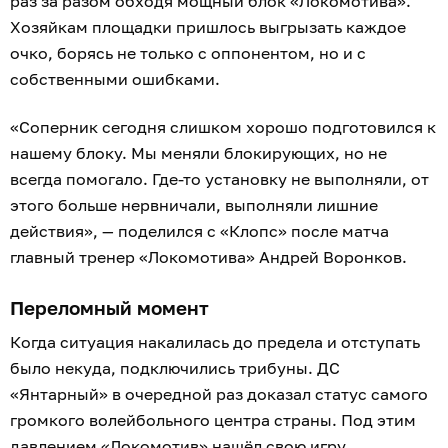
раз за разом обходя мощный блок «Локомотива».
Хозяйкам площадки пришлось выгрызать каждое
очко, борясь не только с оппонентом, но и с
собственными ошибками.
«Соперник сегодня слишком хорошо подготовился к
нашему блоку. Мы меняли блокирующих, но не
всегда помогало. Где-то установку не выполняли, от
этого больше нервничали, выполняли лишние
действия», — поделился с «Клопс» после матча
главный тренер «Локомотива» Андрей Воронков.
Переломный момент
Когда ситуация накалилась до предела и отступать
было некуда, подключились трибуны. ДС
«Янтарный» в очередной раз доказал статус самого
громкого волейбольного центра страны. Под этим
давлением «Локомотив» нашёл свою игру.