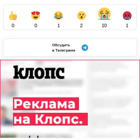
0
0
1
2
10
1
Обсудить
в Телеграме