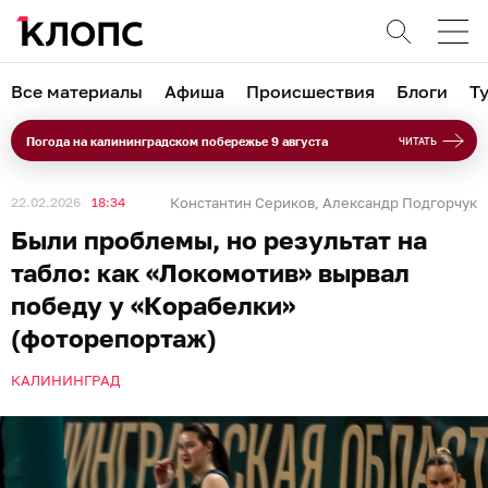
Все материалы
Афиша
Происшествия
Блоги
Т
Погода на калининградском побережье 9 августа
ЧИТАТЬ
22.02.2026
18:34
Константин Сериков
Александр Подгорчук
,
Были проблемы, но результат на
табло: как «Локомотив» вырвал
победу у «Корабелки»
(фоторепортаж)
КАЛИНИНГРАД