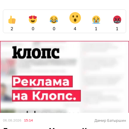
2
0
0
4
1
1
06.08.2026
15:14
Дамир Батыршин