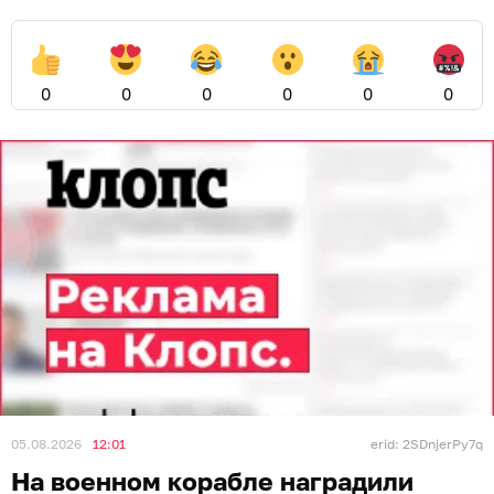
0
0
0
0
0
0
05.08.2026
12:01
erid: 2SDnjerPy7q
На военном корабле наградили