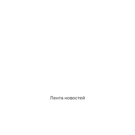
3
0
1
0
0
0
Обсудить
в Телеграме
Лента новостей