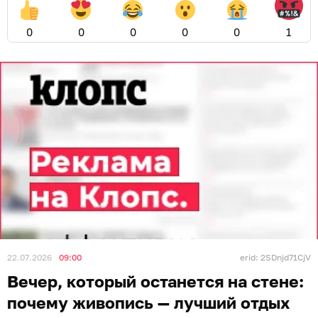
0
0
0
0
0
1
22.07.2026
09:00
erid: 2SDnjd71CjV
Вечер, который останется на стене:
почему живопись — лучший отдых