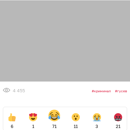
4 455
криминал
гусев
6
1
71
11
3
21