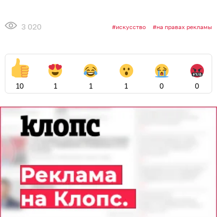
3 020
искусство
на правах рекламы
10
1
1
1
0
0