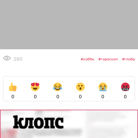
290
хобби
гороскоп
глоба
0
0
0
0
0
0